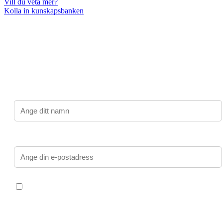
Vill du veta mer?
Kolla in kunskapsbanken
Prenumerera på Barnrättsdagarnas nyhetsbrev
Jag vill veta mer om konferensen, spara min e-post för
framtida utskick.
Namn:
E-post: *
Dina uppgifter behandlas av Stiftelsen Allmänna
Barnhuset i syfte att skicka information om Barnrättsdagarna.
Dina uppgifter delas inte med tredje part.
För mer information,
läs vår integritetspolicy
.