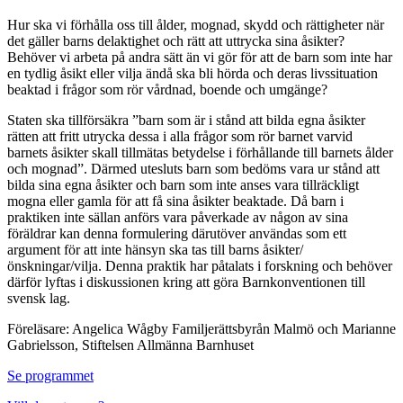
Hur ska vi förhålla oss till ålder, mognad, skydd och rättigheter när
det gäller barns delaktighet och rätt att uttrycka sina åsikter?
Behöver vi arbeta på andra sätt än vi gör för att de barn som inte har
en tydlig åsikt eller vilja ändå ska bli hörda och deras livssituation
beaktad i frågor som rör vårdnad, boende och umgänge?
Staten ska tillförsäkra ”barn som är i stånd att bilda egna åsikter
rätten att fritt utrycka dessa i alla frågor som rör barnet varvid
barnets åsikter skall tillmätas betydelse i förhållande till barnets ålder
och mognad”. Därmed utesluts barn som bedöms vara ur stånd att
bilda sina egna åsikter och barn som inte anses vara tillräckligt
mogna eller gamla för att få sina åsikter beaktade. Då barn i
praktiken inte sällan anförs vara påverkade av någon av sina
föräldrar kan denna formulering därutöver användas som ett
argument för att inte hänsyn ska tas till barns åsikter/
önskningar/vilja. Denna praktik har påtalats i forskning och behöver
därför lyftas i diskussionen kring att göra Barnkonventionen till
svensk lag.
Föreläsare: Angelica Wågby Familjerättsbyrån Malmö och Marianne
Gabrielsson, Stiftelsen Allmänna Barnhuset
Se programmet