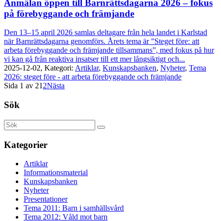
Anmälan öppen till Barnrättsdagarna 2026 – fokus
på förebyggande och främjande
Den 13–15 april 2026 samlas deltagare från hela landet i Karlstad
när Barnrättsdagarna genomförs. Årets tema är ”Steget före: att
arbeta förebyggande och främjande tillsammans”, med fokus på hur
vi kan gå från reaktiva insatser till ett mer långsiktigt och...
2025-12-02,
Kategori:
Artiklar
,
Kunskapsbanken
,
Nyheter
,
Tema
2026: steget före - att arbeta förebyggande och främjande
Sida 1 av 2
1
2
Nästa
Sök
Kategorier
Artiklar
Informationsmaterial
Kunskapsbanken
Nyheter
Presentationer
Tema 2011: Barn i samhällsvård
Tema 2012: Våld mot barn