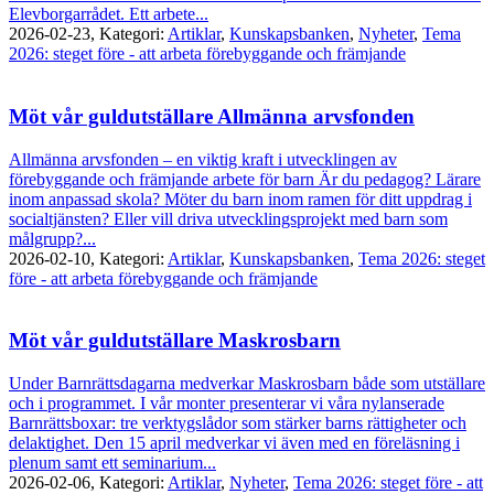
Elevborgarrådet. Ett arbete...
2026-02-23,
Kategori:
Artiklar
,
Kunskapsbanken
,
Nyheter
,
Tema
2026: steget före - att arbeta förebyggande och främjande
Möt vår guldutställare Allmänna arvsfonden
Allmänna arvsfonden – en viktig kraft i utvecklingen av
förebyggande och främjande arbete för barn Är du pedagog? Lärare
inom anpassad skola? Möter du barn inom ramen för ditt uppdrag i
socialtjänsten? Eller vill driva utvecklingsprojekt med barn som
målgrupp?...
2026-02-10,
Kategori:
Artiklar
,
Kunskapsbanken
,
Tema 2026: steget
före - att arbeta förebyggande och främjande
Möt vår guldutställare Maskrosbarn
Under Barnrättsdagarna medverkar Maskrosbarn både som utställare
och i programmet. I vår monter presenterar vi våra nylanserade
Barnrättsboxar: tre verktygslådor som stärker barns rättigheter och
delaktighet. Den 15 april medverkar vi även med en föreläsning i
plenum samt ett seminarium...
2026-02-06,
Kategori:
Artiklar
,
Nyheter
,
Tema 2026: steget före - att