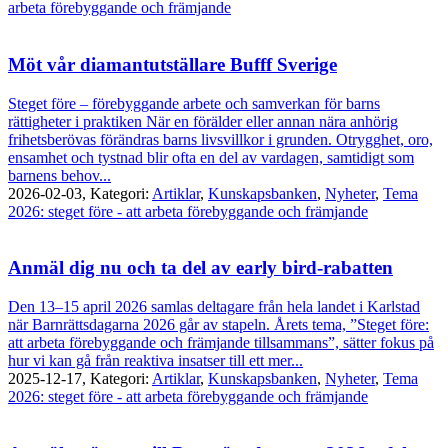
arbeta förebyggande och främjande
Möt vår diamantutställare Bufff Sverige
Steget före – förebyggande arbete och samverkan för barns
rättigheter i praktiken När en förälder eller annan nära anhörig
frihetsberövas förändras barns livsvillkor i grunden. Otrygghet, oro,
ensamhet och tystnad blir ofta en del av vardagen, samtidigt som
barnens behov...
2026-02-03,
Kategori:
Artiklar
,
Kunskapsbanken
,
Nyheter
,
Tema
2026: steget före - att arbeta förebyggande och främjande
Anmäl dig nu och ta del av early bird-rabatten
Den 13–15 april 2026 samlas deltagare från hela landet i Karlstad
när Barnrättsdagarna 2026 går av stapeln. Årets tema, ”Steget före:
att arbeta förebyggande och främjande tillsammans”, sätter fokus på
hur vi kan gå från reaktiva insatser till ett mer...
2025-12-17,
Kategori:
Artiklar
,
Kunskapsbanken
,
Nyheter
,
Tema
2026: steget före - att arbeta förebyggande och främjande