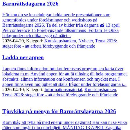
Barnrättsdagarna 2026
Här kan du se inspelningar ladda ner de presentationer som
genomfördes under föreläsningar och workshops på
Barnrättsdagarna 2026. Ta del av bilder från dagarna 📸 13 april
Pre-conference 1b Förebyggande tillsammans -Förfam 1e Olika
bakgrunder och olika trygg på nätet...
2026-04-20,
Kategori:
Kunskapsbanken
,
Nyheter
,
Tema 2026:
steget före - att arbeta förebyggande och främjande
Ladda ner appen
I appen finns information om konferensens program, en karta över
lokalerna m.m. Använd appen för att få tillgång till hela programmet,
abstrakts, allmän information om konferensen och mycket mer. I
appen finns även möjlighet att ställa frågor under föreläsningarna i...
2026-04-10,
Kategori:
Informationsmaterial
,
Kunskapsbanken
,
Tema 2026: steget före - att arbeta förebyggande och främjande
Tjuvkika på menyn för Barnrättsdagarna 2026
Kom ihåg att fylla på med energi under dagarna! Här kan ni se vilka
rätter som ingår i din entrébiljett. MÅNDAG 13 APRIL Eagsfika