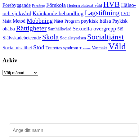
HVB
Förskola
Hälso-
Förebyggande
Hedersrelaterat våld
Föredrag
Lagstiftning
och sjukvård
Kränkande behandling
LVU
Mobbning
psykisk hälsa
Metod
Psykisk
Makt
Nätet
Program
Rättigheter
Sexuella övergrepp
ohälsa
Samhällsvård
SiS
Socialtjänst
Skola
Självskadebeteende
Socialstyrelsen
Våld
Stöd
Social utsatthet
Tourettes syndrom
Vanmakt
Trauma
Arkiv
Arkiv
Prenumerera på Barnrättsdagarnas nyhetsbrev
Jag vill veta mer om konferensen, spara min e-post för
framtida utskick.
Namn: