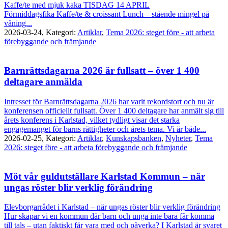
Kaffe/te med mjuk kaka TISDAG 14 APRIL
Förmiddagsfika Kaffe/te & croissant Lunch – stående mingel på
våning...
2026-03-24,
Kategori:
Artiklar
,
Tema 2026: steget före - att arbeta
förebyggande och främjande
Barnrättsdagarna 2026 är fullsatt – över 1 400
deltagare anmälda
Intresset för Barnrättsdagarna 2026 har varit rekordstort och nu är
konferensen officiellt fullsatt. Över 1 400 deltagare har anmält sig till
årets konferens i Karlstad, vilket tydligt visar det starka
engagemanget för barns rättigheter och årets tema. Vi är både...
2026-02-25,
Kategori:
Artiklar
,
Kunskapsbanken
,
Nyheter
,
Tema
2026: steget före - att arbeta förebyggande och främjande
Möt vår guldutställare Karlstad Kommun – när
ungas röster blir verklig förändring
Elevborgarrådet i Karlstad – när ungas röster blir verklig förändring
Hur skapar vi en kommun där barn och unga inte bara får komma
till tals – utan faktiskt får vara med och påverka? I Karlstad är svaret