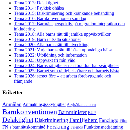
Tema 2013: Delaktighet
Tema 2014: Psykisk ohälsa
Tema 2015: Diskriminering och kränkande behandling
Tema 2016: Barnkonventionen som lag
Tema 2017: Barnrättsperspektiv på migration integration och
inkludering
Tema 2018: Alla barns rätt till jämlika uppväxtvillkor
Tema 2019: Barn i utsatta situationer
Tema 2020: Alla barns rätt till utveckling
Tema 2021: Varje barns rätt till bästa uppnåeliga hälsa
Tema 2022: Utbildning och information
Tema 2023: Uppväxt fri från våld
Tema 2024: Barns rättigheter när föräldrar har svårigheter
Tema 2025: Barnet som rättighetsbärare och barnets bästa
Tema 2026: steget före – att arbeta förebyggande och
främjande
Etiketter
Anmälan
Anmälninsgsskyldighet
Asylsökande barn
Barnkonventionen
Barnminister
BUP
Delaktighet
Familjehem
Diskriminering
Fanzingo
Film
Forskning
FN:s barnrättskommitté
Funktionsnedsättning
Friends