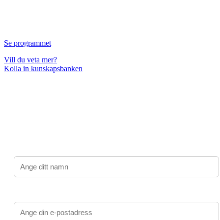
Se programmet
Vill du veta mer?
Kolla in kunskapsbanken
Prenumerera på Barnrättsdagarnas nyhetsbrev
Jag vill veta mer om konferensen, spara min e-post för
framtida utskick.
Namn:
E-post: *